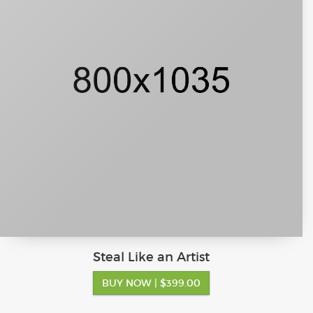
Steal Like an Artist
BUY NOW
| $399.00