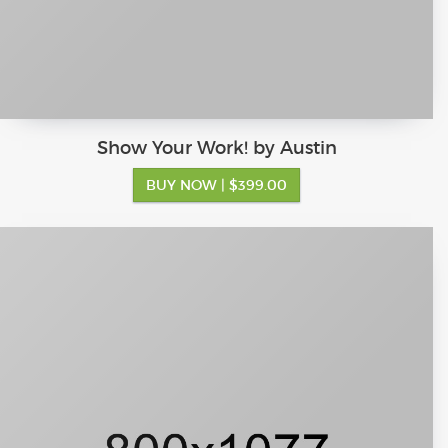
Show Your Work! by Austin
BUY NOW
| $399.00