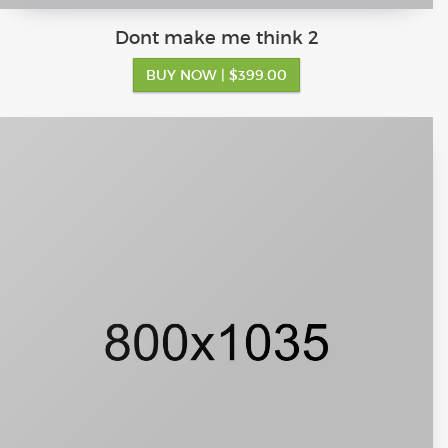
Dont make me think 2
BUY NOW
| $399.00