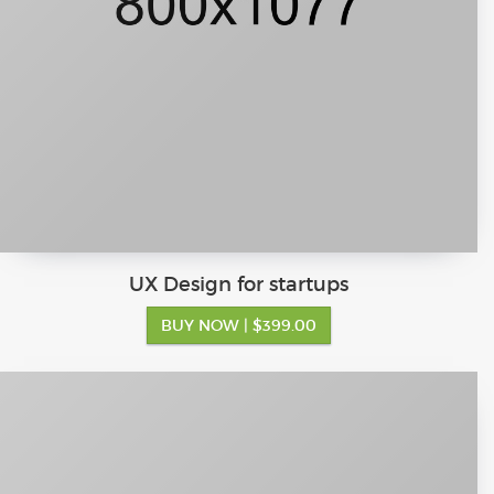
UX Design for startups
BUY NOW
| $399.00